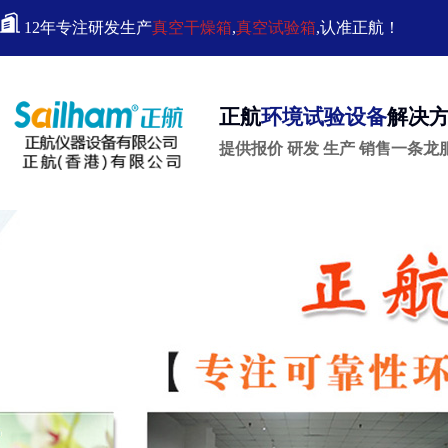
12年专注研发生产
真空干燥箱
,
真空试验箱
,认准正航！
正航
环境试验设备
解决
提供报价 研发 生产 销售一条龙