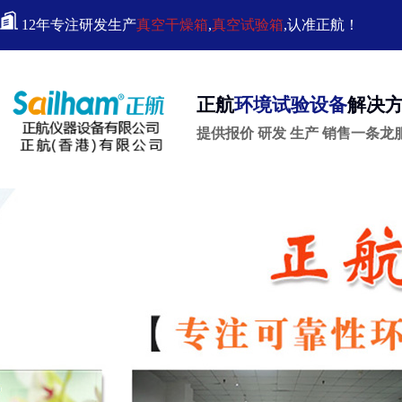
12年专注研发生产
真空干燥箱
,
真空试验箱
,认准正航！
正航
环境试验设备
解决
提供报价 研发 生产 销售一条龙