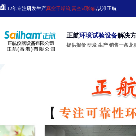
12年专注研发生产
真空干燥箱
,
真空试验箱
,认准正航！
正航
环境试验设备
解决
提供报价 研发 生产 销售一条龙