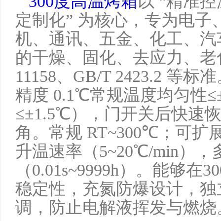
300度高温烤箱
以 “精准
定制化” 为核心，专为电子
机、通讯、五金、化工
、
汽
的干燥、固化、去应力、老
11158、GB/T 2423.2 
精度 0.1℃常规
温度
均匀性
≤
≤±1.5℃），门开关后快速恢
角。常规 RT~300℃；可扩
升温速率（5~20℃/min）
，
（
0.01s~9999h）。能够
稳定性，充氮防爆设计，独
调，防止电解液挥发与燃烧