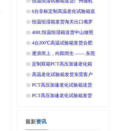
恒温恒湿试验箱送货广州做机
器人客户公司
6台非标定制高温老化试验箱送
货广州万宝家用电器公司
恒温恒湿箱发货海关出口俄罗
斯客户公司
408L恒温恒湿箱送货中山做照
明灯具客户公司
4台200℃高温试验箱发货合肥
做半导体客户公司
逐浪而上，向阳而生 —— 东莞
正航仪器 2025年6月双月湾
定制双箱PCT高压加速老化箱
送货珠海老客户公司
高温老化试验箱发货东莞客户
公司
PCT高压加速老化试验箱送货
广州公司
PCT高压加速老化试验箱发货
山东客户公司
最新
资讯