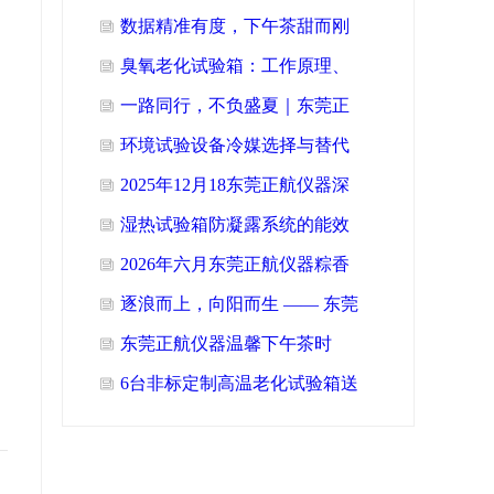
数据精准有度，下午茶甜而刚
好｜东莞正航仪器2026年7月专
臭氧老化试验箱：工作原理、
属
技术参数与选型指南
一路同行，不负盛夏｜东莞正
航仪器业务部2026年7月团建纪
环境试验设备冷媒选择与替代
实
技术的节能与环境影响分析
2025年12月18东莞正航仪器深
耕技术，优化服务，强化团队
​湿热试验箱防凝露系统的能效
评估与低碳运行优化策略
2026年六月东莞正航仪器粽香
传情，共享安康
逐浪而上，向阳而生 —— 东莞
正航仪器 2025年6月双月湾
东莞正航仪器温馨下午茶时
光，凝心聚力共前行
6台非标定制高温老化试验箱送
货广州万宝家用电器公司