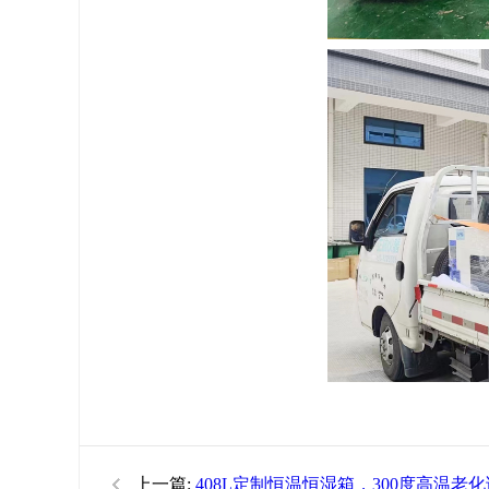
上一篇:
408L定制恒温恒湿箱，​300度高温老