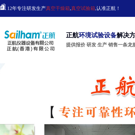
12年专注研发生产
真空干燥箱
,
真空试验箱
,认准正航！
正航
环境试验设备
解决
提供报价 研发 生产 销售一条龙