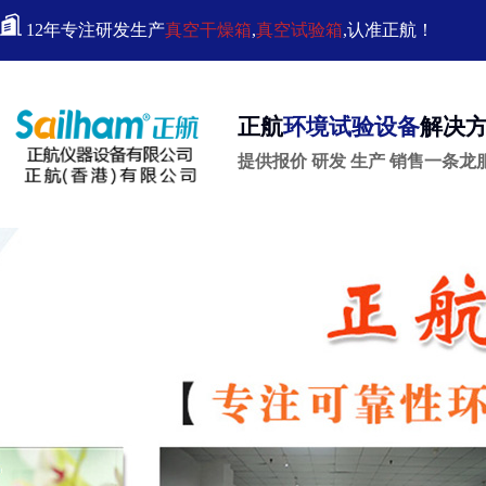
12年专注研发生产
真空干燥箱
,
真空试验箱
,认准正航！
正航
环境试验设备
解决
提供报价 研发 生产 销售一条龙